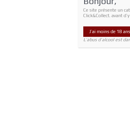
Bonjour,
Ce site présente un cat
Click&Collect. avant d’
J’ai moins de 18 an
L’abus d’alcool est d
C