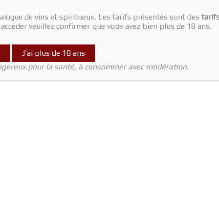
alogue de vins et spiritueux, Les tarifs présentés sont des
tarif
y accéder veuillez confirmer que vous avez bien plus de 18 ans.
s
J’ai plus de 18 ans
angereux pour la santé, à consommer avec modération.
CGV (Conditions Générales de Vente)
Livraison
Contact
opyright © 2026
LeDetendeur
| Propulsé par
Astra WordPress Theme