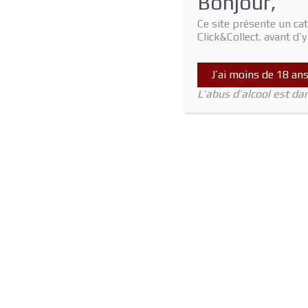
Bonjour,
Ce site présente un cat
Click&Collect. avant d’
J’ai moins de 18 an
L’abus d’alcool est d
C