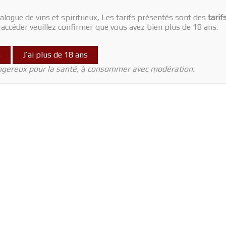
alogue de vins et spiritueux, Les tarifs présentés sont des
tarif
y accéder veuillez confirmer que vous avez bien plus de 18 ans.
s
J’ai plus de 18 ans
angereux pour la santé, à consommer avec modération.
CGV (Conditions Générales de Vente)
Livraison
Contact
opyright © 2026
LeDetendeur
| Propulsé par
Astra WordPress Theme