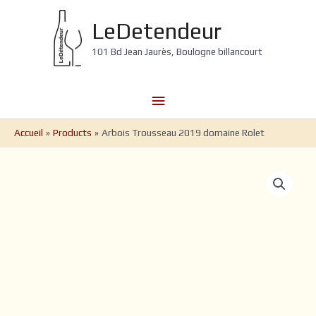
Aller
au
LeDetendeur
contenu
101 Bd Jean Jaurès, Boulogne billancourt
Menu
principal
Accueil
Products
Arbois Trousseau 2019 domaine Rolet