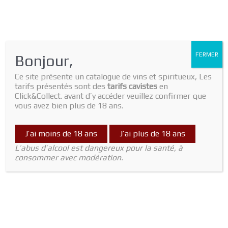
FERMER
Bonjour,
Ce site présente un catalogue de vins et spiritueux, Les
tarifs présentés sont des
tarifs cavistes
en
Click&Collect. avant d’y accéder veuillez confirmer que
vous avez bien plus de 18 ans.
Home
/
Vin Blanc
/
Jura
/ Arbois Vin Jaune 2015 62cl domaine Badoz
Jura
J’ai moins de 18 ans
J’ai plus de 18 ans
Arbois Vin Jaune 2015 62cl domaine
L’abus d’alcool est dangereux pour la santé, à
Badoz
consommer avec modération.
52,00
€
Out of stock
SKU:
2430000010552
Category:
Jura