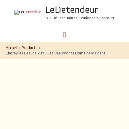
Aller
LeDetendeur
au
contenu
101 Bd Jean Jaurès, Boulogne billancourt
Menu
principal
Accueil
Products
Chorey les Beaune 2019 Les Beaumonts Domaine Maldant