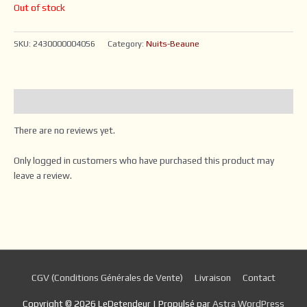
Out of stock
SKU:
2430000004056
Category:
Nuits-Beaune
Reviews (0)
There are no reviews yet.
Only logged in customers who have purchased this product may
leave a review.
CGV (Conditions Générales de Vente)
Livraison
Contact
Copyright © 2026
LeDetendeur
| Propulsé par
Astra WordPress