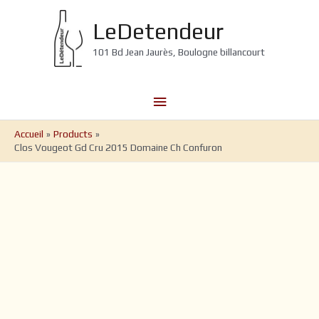
Aller
au
LeDetendeur
contenu
101 Bd Jean Jaurès, Boulogne billancourt
Menu
principal
Accueil
Products
Clos Vougeot Gd Cru 2015 Domaine Ch Confuron