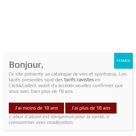
FERMER
Bonjour,
Ce site présente un catalogue de vins et spiritueux, Les
tarifs présentés sont des
tarifs cavistes
en
Click&Collect. avant d’y accéder veuillez confirmer que
vous avez bien plus de 18 ans.
J’ai moins de 18 ans
J’ai plus de 18 ans
Home
/
Vin Rouge
/
Languedoc
/ Cotes du Roussillon 2022 Les
L’abus d’alcool est dangereux pour la santé, à
Sorcieres Clos des Fees
consommer avec modération.
Languedoc