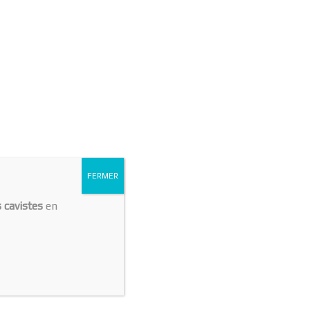
FERMER
s cavistes
en