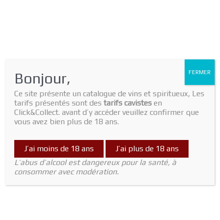
FERMER
Bonjour,
Ce site présente un catalogue de vins et spiritueux, Les
tarifs présentés sont des
tarifs cavistes
en
Home
/
Vin Rouge
/
Languedoc
/ Jamais Pas Soif 2021 Domaine
Click&Collect. avant d’y accéder veuillez confirmer que
White
vous avez bien plus de 18 ans.
Languedoc
Jamais Pas Soif 2021 Domaine
J’ai moins de 18 ans
J’ai plus de 18 ans
White
L’abus d’alcool est dangereux pour la santé, à
consommer avec modération.
16,00
€
Out of stock
SKU:
2430000011733
Category:
Languedoc