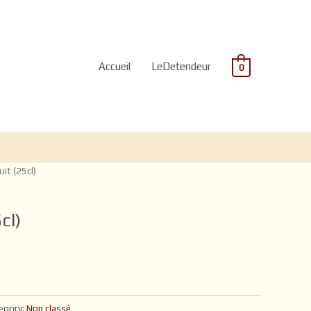
Accueil
LeDetendeur
0
uit (25cl)
cl)
egory:
Non classé