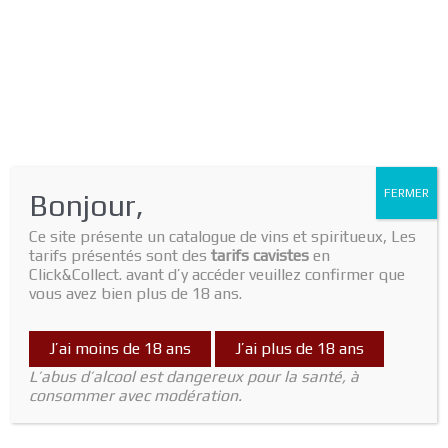
FERMER
Bonjour,
Ce site présente un catalogue de vins et spiritueux, Les
tarifs présentés sont des
tarifs cavistes
en
Click&Collect. avant d’y accéder veuillez confirmer que
vous avez bien plus de 18 ans.
J’ai moins de 18 ans
J’ai plus de 18 ans
Home
/
Vin Rouge
/
Languedoc
/ L’indigène 2019 domaine Mas des
L’abus d’alcool est dangereux pour la santé, à
Agrunelles
consommer avec modération.
Languedoc