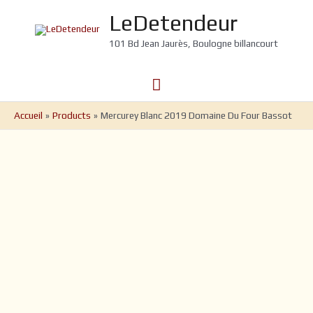
Aller
LeDetendeur
au
contenu
101 Bd Jean Jaurès, Boulogne billancourt
Menu
principal
Accueil
Products
Mercurey Blanc 2019 Domaine Du Four Bassot