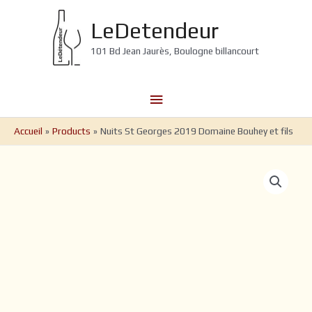
Aller
au
LeDetendeur
contenu
101 Bd Jean Jaurès, Boulogne billancourt
Menu
principal
Accueil
Products
Nuits St Georges 2019 Domaine Bouhey et fils