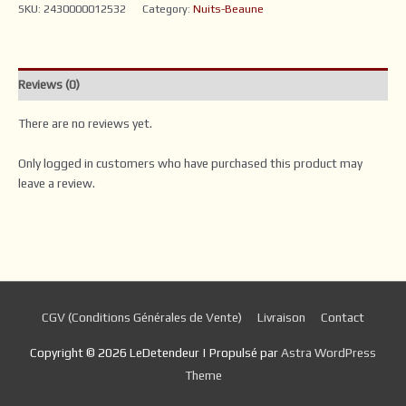
SKU:
2430000012532
Category:
Nuits-Beaune
Reviews (0)
There are no reviews yet.
Only logged in customers who have purchased this product may
leave a review.
CGV (Conditions Générales de Vente)
Livraison
Contact
Copyright © 2026
LeDetendeur
| Propulsé par
Astra WordPress
Theme