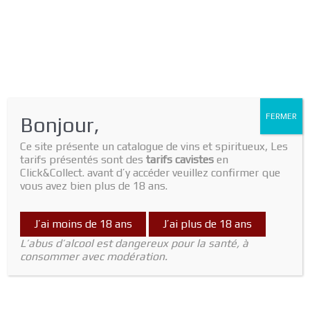
FERMER
Bonjour,
Ce site présente un catalogue de vins et spiritueux, Les
tarifs présentés sont des
tarifs cavistes
en
Click&Collect. avant d’y accéder veuillez confirmer que
vous avez bien plus de 18 ans.
J’ai moins de 18 ans
J’ai plus de 18 ans
Home
/
Vin Rouge
/
Languedoc
/ Razzia AOP Fitou 2021 Domaine
L’abus d’alcool est dangereux pour la santé, à
Mamaruta
consommer avec modération.
Languedoc
Razzia AOP Fitou 2021 Domaine