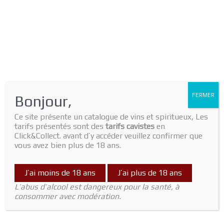
FERMER
Bonjour,
Ce site présente un catalogue de vins et spiritueux, Les
tarifs présentés sont des
tarifs cavistes
en
Click&Collect. avant d’y accéder veuillez confirmer que
vous avez bien plus de 18 ans.
Home
/
Spiritueux
/ Rhum Orange/Gingembre MaDoudou
J’ai moins de 18 ans
J’ai plus de 18 ans
L’abus d’alcool est dangereux pour la santé, à
Spiritueux
consommer avec modération.
Rhum Orange/Gingembre
MaDoudou