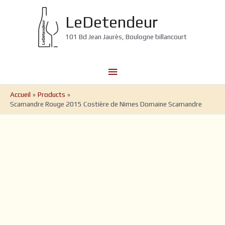
Aller
au
LeDetendeur
contenu
101 Bd Jean Jaurès, Boulogne billancourt
Menu
principal
Accueil
Products
Scamandre Rouge 2015 Costière de Nimes Domaine Scamandre