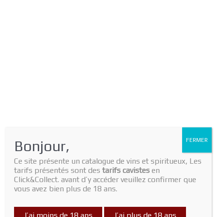
Reviews (0)
There are no reviews yet.
Only logged in customers who have purchased this product may
leave a review.
FERMER
Bonjour,
Ce site présente un catalogue de vins et spiritueux, Les
CGV (Conditions Générales de Vente)
Livraison
Contact
tarifs présentés sont des
tarifs cavistes
en
Click&Collect. avant d’y accéder veuillez confirmer que
Copyright © 2026
LeDetendeur
| Propulsé par
Astra WordPress
vous avez bien plus de 18 ans.
Theme
J’ai moins de 18 ans
J’ai plus de 18 ans