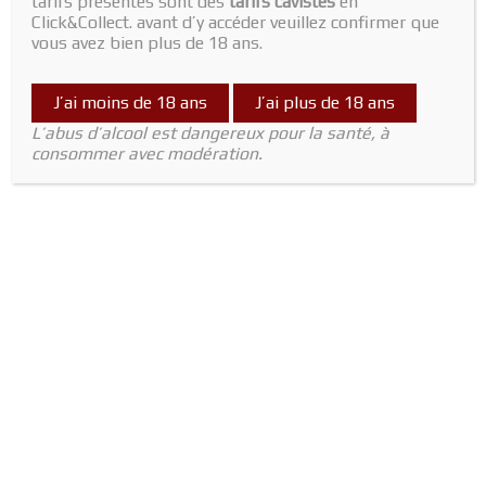
tarifs présentés sont des
tarifs cavistes
en
Click&Collect. avant d’y accéder veuillez confirmer que
Out of stock
vous avez bien plus de 18 ans.
SKU:
2430000001673
Category:
Afrique du Sud
J’ai moins de 18 ans
J’ai plus de 18 ans
L’abus d’alcool est dangereux pour la santé, à
consommer avec modération.
Reviews (0)
There are no reviews yet.
Only logged in customers who have purchased this product may
leave a review.
CGV (Conditions Générales de Vente)
Livraison
Contact