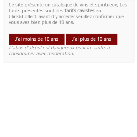
Ce site présente un catalogue de vins et spiritueux, Les
tarifs présentés sont des
tarifs cavistes
en
Click&Collect. avant d’y accéder veuillez confirmer que
vous avez bien plus de 18 ans.
J’ai moins de 18 ans
J’ai plus de 18 ans
L’abus d’alcool est dangereux pour la santé, à
consommer avec modération.
Home
/
Accessoires
/
Verrines
/ Verrine Délice de thon
Verrines
Verrine Délice de thon
8,00
€
7,00
€
Out of stock
SKU:
2430000005008
Category:
Verrines