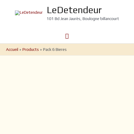
Aller
LeDetendeur
au
contenu
101 Bd Jean Jaurès, Boulogne billancourt
Menu
principal
Accueil
Products
Pack 6 Bieres